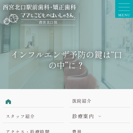
インフルエンザ予防の鍵は“口
の中”に？
医院紹介
診療案内
スタッフ紹介
アクセス・診療時間
費用