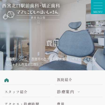
費用
治療費について | 西宮市の西宮北口駅前歯科（ママとこどものは
いしゃさん西宮北口院）へ
医院紹介
診療案内
スタッフ紹介
アクセス・診療時間
費用