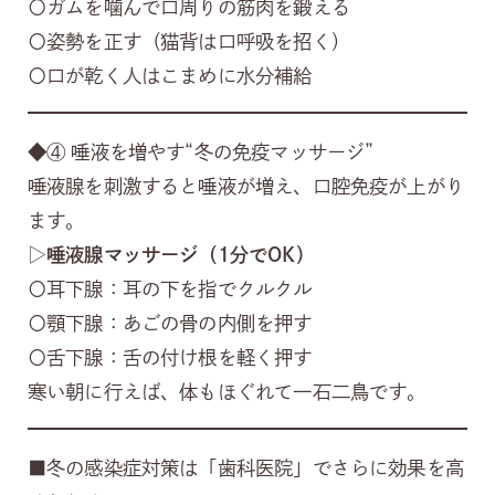
〇ガムを噛んで口周りの筋肉を鍛える
〇姿勢を正す（猫背は口呼吸を招く）
〇口が乾く人はこまめに水分補給
◆④ 唾液を増やす“冬の免疫マッサージ”
唾液腺を刺激すると唾液が増え、口腔免疫が上がり
ます。
▷唾液腺マッサージ（1分でOK）
〇耳下腺：耳の下を指でクルクル
〇顎下腺：あごの骨の内側を押す
〇舌下腺：舌の付け根を軽く押す
寒い朝に行えば、体もほぐれて一石二鳥です。
■冬の感染症対策は「歯科医院」でさらに効果を高