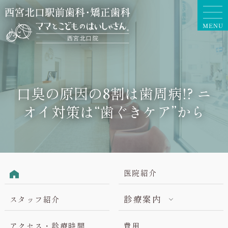
口臭の原因の8割は歯周病!? ニ
オイ対策は“歯ぐきケア”から
医院紹介
診療案内
スタッフ紹介
アクセス・診療時間
費用