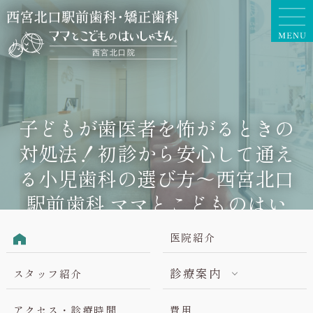
子どもが歯医者を怖がるときの
対処法！初診から安心して通え
る小児歯科の選び方〜西宮北口
駅前歯科 ママとこどものはい
しゃさんと一緒に考える〜
医院紹介
診療案内
スタッフ紹介
アクセス・診療時間
費用