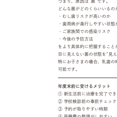
つまり、原因は“菌”です。
どんな菌がどのくらいいるの
・むし歯リスクが高いのか
・歯周病が進行しやすい状態
・ご家族間での感染リスク
・今後の予防方法
をより具体的に把握すること
目に見えない菌の状態を“見
特にお子さまの場合、乳歯の
可能です。
年度末前に受けるメリット
① 新生活前に治療を完了でき
② 学校検診前の事前チェッ
③ 予約が取りやすい時期
④ 医療費の整理がしやすい